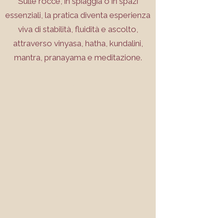
Sulle rocce, in spiaggia o in spazi
essenziali, la pratica diventa esperienza
viva di stabilità, fluidità e ascolto,
attraverso vinyasa, hatha, kundalini,
mantra, pranayama e meditazione.
agenda lezioni
„La libertà dell'uomo è
definitiva ed immediata
se così egli vuole; essa
non dipende da vittorie
esterne ma interne.“